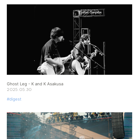
Ghost Leg - K and K Asakusa
2025.05.30
#digest