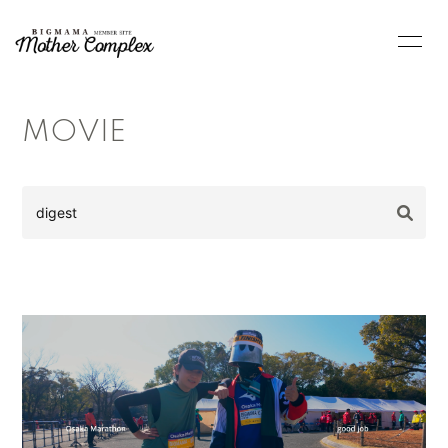
BLOG
INFORMATION
MOVIE
MOVIE
PHOTO
RADIO
Q&A
CONTACT
↗︎BIGMAMA
Official Site
会員登録
ログイン