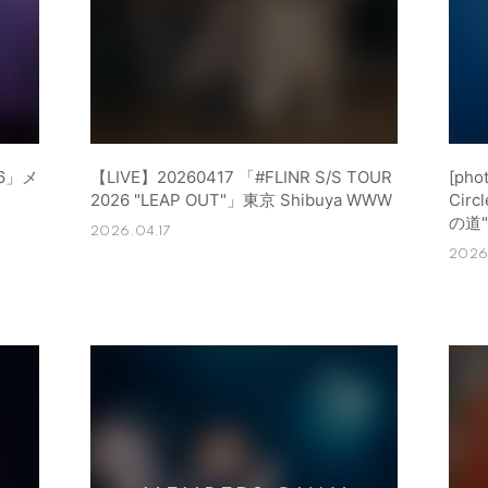
26」メ
【LIVE】20260417 「#FLINR S/S TOUR
[pho
2026 "LEAP OUT"」東京 Shibuya WWW
Cir
の道"
2026.04.17
2026