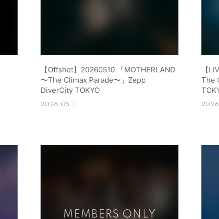
【Offshot】20260510 「MOTHERLAND
【LI
〜The Climax Parade〜」Zepp
The 
DiverCity TOKYO
TOK
2026.05.11
2026.