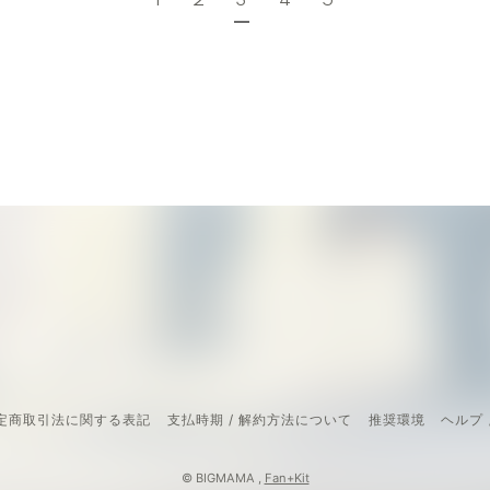
1
2
3
4
5
定商取引法に関する表記
支払時期 / 解約方法について
推奨環境
ヘルプ 
© BIGMAMA ,
Fan+Kit