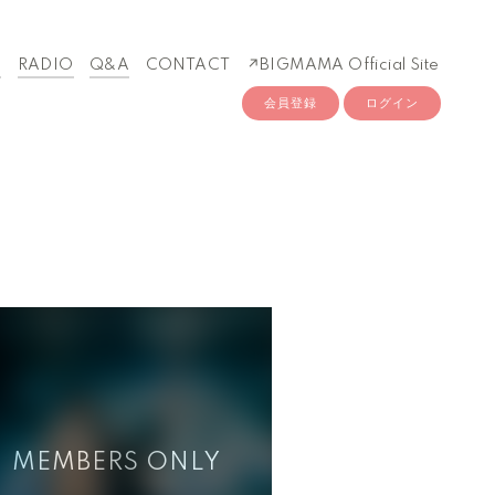
O
RADIO
Q&A
CONTACT
↗︎BIGMAMA Official Site
会員登録
ログイン