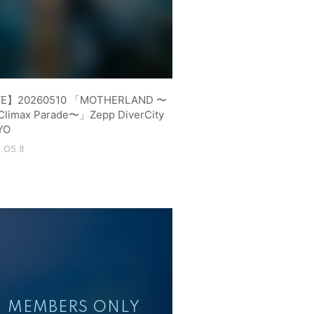
VE】20260510 「MOTHERLAND 〜
Climax Parade〜」Zepp DiverCity
YO
05.11