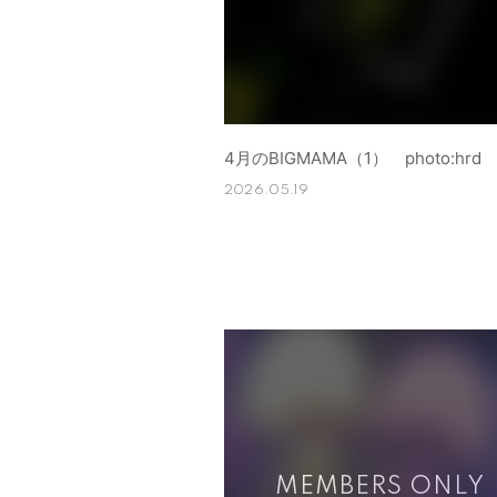
4月のBIGMAMA（1） photo:hrd
2026.05.19