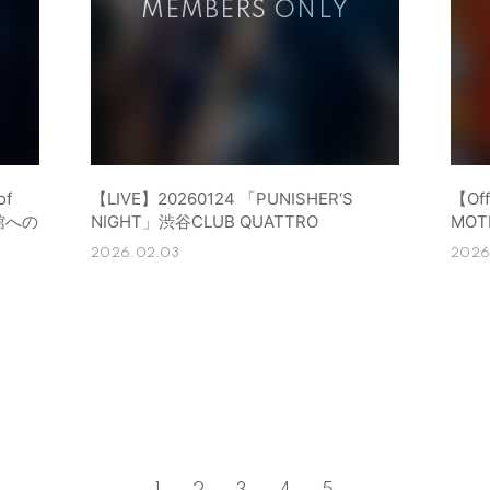
of
【LIVE】20260124 「PUNISHER‘S
【Off
道館への
NIGHT」渋谷CLUB QUATTRO
MOT
2026.02.03
2026.