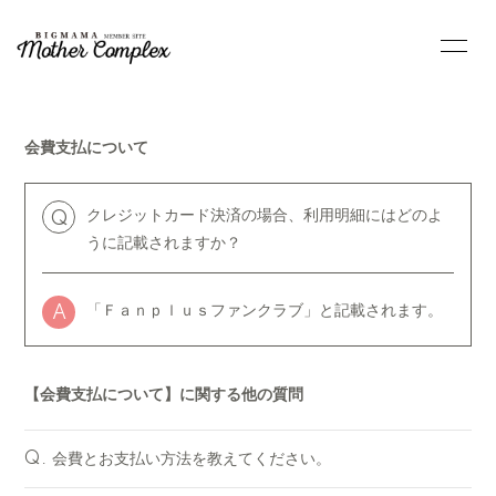
BLOG
INFORMATION
会費支払について
MOVIE
PHOTO
RADIO
Q&A
クレジットカード決済の場合、利用明細にはどのよ
Q
うに記載されますか？
CONTACT
↗︎BIGMAMA
Official Site
「Ｆａｎｐｌｕｓファンクラブ」と記載されます。
A
会員登録
ログイン
【会費支払について】に関する他の質問
会費とお支払い方法を教えてください。
Q.