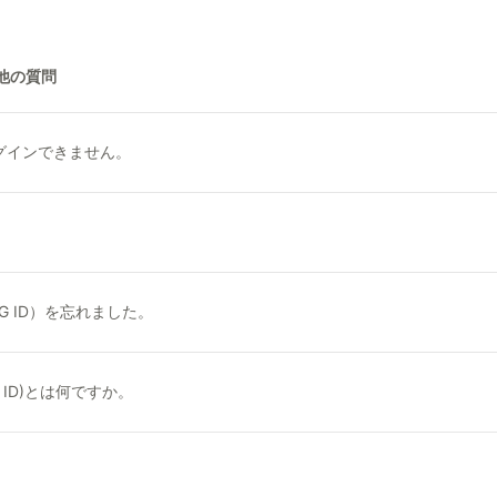
他の質問
グインできません。
EMTG ID）を忘れました。
TG ID)とは何ですか。